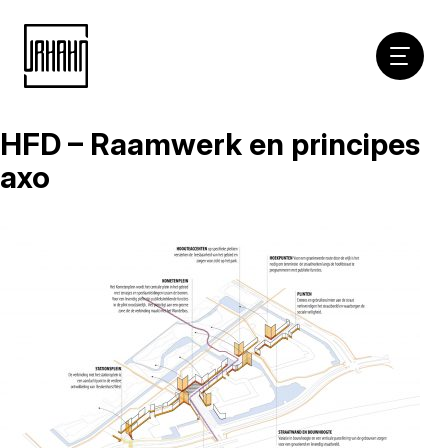
Hoofdna
HFD – Raamwerk en principes
Naar
inhoud
axo