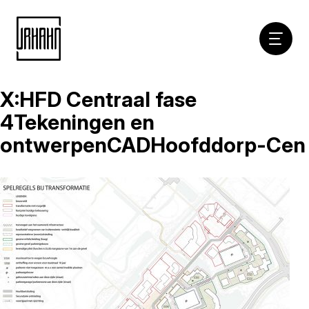
Hoofdna
X:HFD Centraal fase
Naar
inhoud
4Tekeningen en
ontwerpenCADHoofddorp-Cen