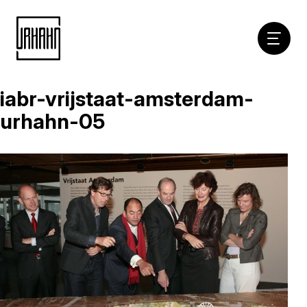
Hoofdna
iabr-vrijstaat-amsterdam-
Naar
inhoud
urhahn-05