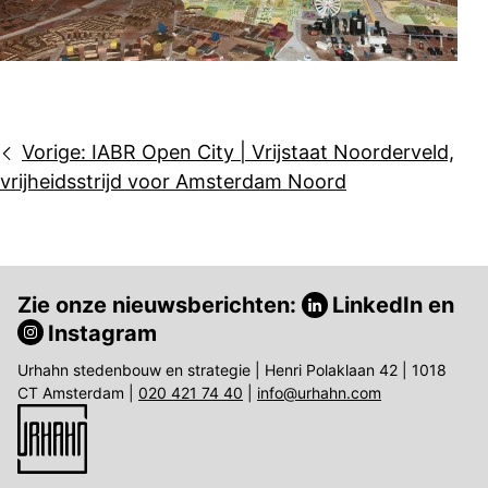
Bericht
Vorige:
IABR Open City | Vrijstaat Noorderveld,
navigatie
vrijheidsstrijd voor Amsterdam Noord
Zie onze nieuwsberichten:
LinkedIn
en
Instagram
Urhahn stedenbouw en strategie | Henri Polaklaan 42 | 1018
CT Amsterdam |
020 421 74 40
|
info@urhahn.com