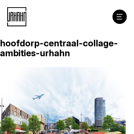
Hoofdna
hoofdorp-centraal-collage-
Naar
inhoud
ambities-urhahn