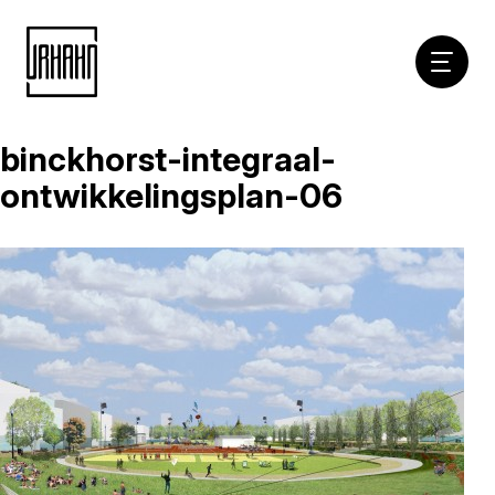
Hoofdna
binckhorst-integraal-
Naar
inhoud
ontwikkelingsplan-06