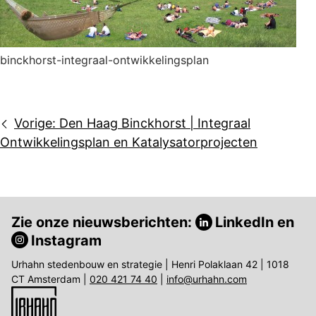
binckhorst-integraal-ontwikkelingsplan
Bericht
Vorige:
Den Haag Binckhorst | Integraal
navigatie
Ontwikkelingsplan en Katalysatorprojecten
Zie onze nieuwsberichten:
LinkedIn
en
Instagram
Urhahn stedenbouw en strategie | Henri Polaklaan 42 | 1018
CT Amsterdam |
020 421 74 40
|
info@urhahn.com