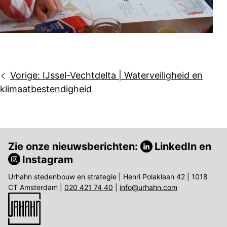
Bericht
Vorige:
IJssel-Vechtdelta | Waterveiligheid en
navigatie
klimaatbestendigheid
Zie onze nieuwsberichten:
LinkedIn
en
Instagram
Urhahn stedenbouw en strategie | Henri Polaklaan 42 | 1018
CT Amsterdam |
020 421 74 40
|
info@urhahn.com