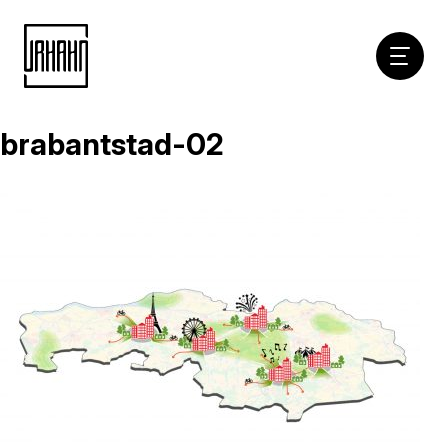
Hoofdna
brabantstad-02
Naar
inhoud