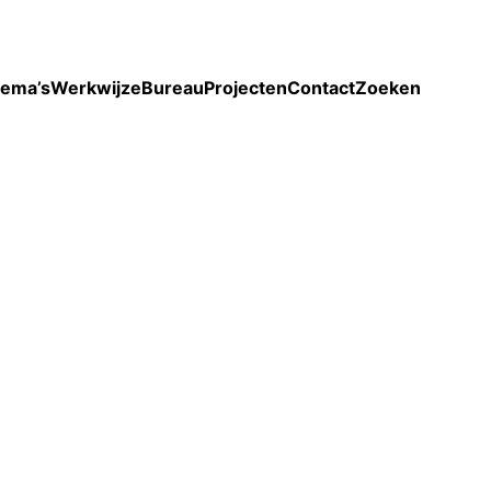
Toon enkel projecten
ema’s
Werkwijze
Bureau
Projecten
Contact
Zoeken