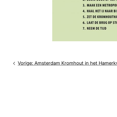
Bericht
Vorige:
Amsterdam Kromhout in het Hamerkwa
navigatie