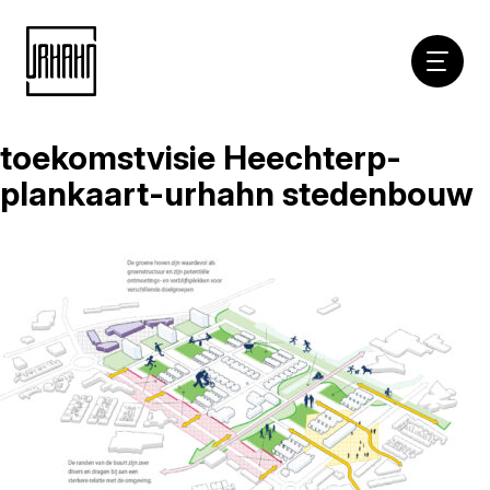
Hoofdna
toekomstvisie Heechterp-
Naar
inhoud
plankaart-urhahn stedenbouw