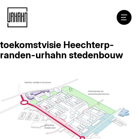
Hoofdna
toekomstvisie Heechterp-
Naar
inhoud
randen-urhahn stedenbouw