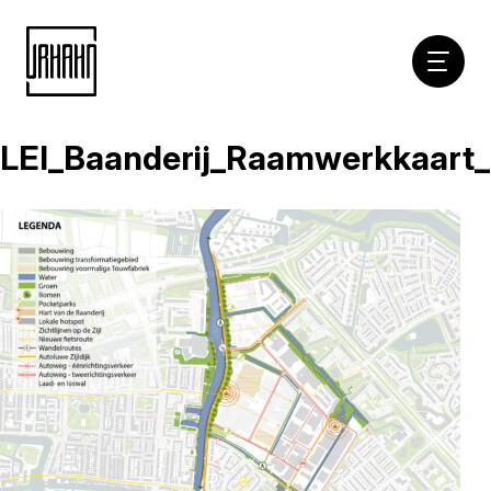
Hoofdna
LEI_Baanderij_Raamwerkkaa
Naar
inhoud