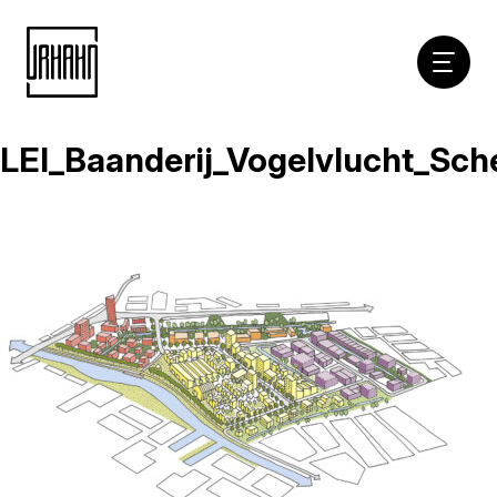
Hoofdna
LEI_Baanderij_Vogelvlucht_Sch
Naar
inhoud