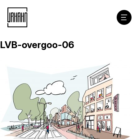
Hoofdna
LVB-overgoo-06
Naar
inhoud