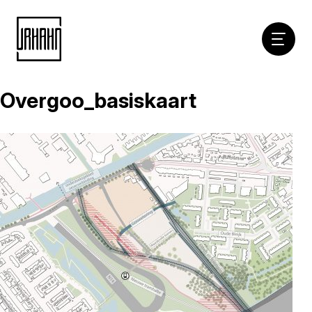
Hoofdna
Overgoo_basiskaart
Naar
inhoud