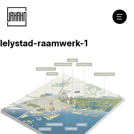
Hoofdna
lelystad-raamwerk-1
Naar
inhoud