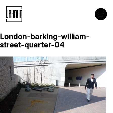
Hoofdna
London-barking-william-
Naar
inhoud
street-quarter-04