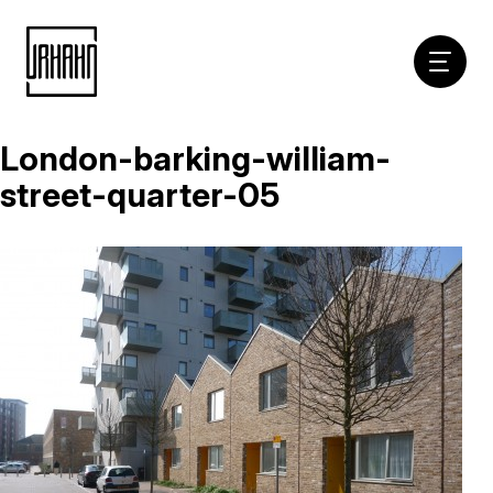
Hoofdna
London-barking-william-
Naar
inhoud
street-quarter-05