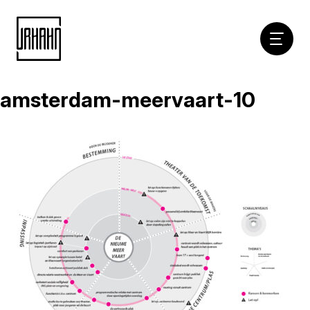
Hoofdna
amsterdam-meervaart-10
Naar
inhoud