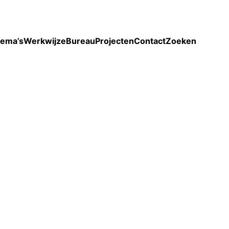
Toon enkel projecten
ema’s
Werkwijze
Bureau
Projecten
Contact
Zoeken