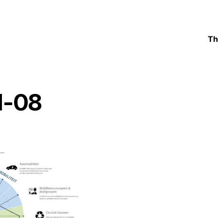
Th
d-08