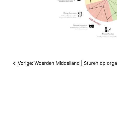
Bericht
Vorige:
Woerden Middelland | Sturen op orga
navigatie