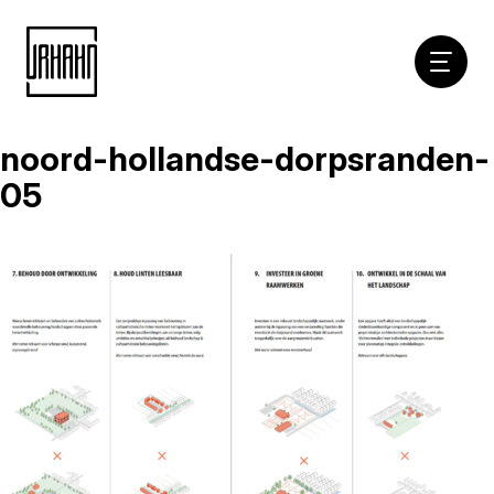
Hoofdna
noord-hollandse-dorpsranden-
Naar
inhoud
05