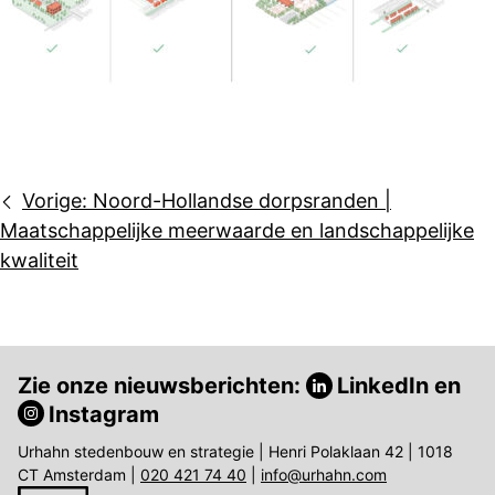
Bericht
Vorige:
Noord-Hollandse dorpsranden |
navigatie
Maatschappelijke meerwaarde en landschappelijke
kwaliteit
Zie onze nieuwsberichten:
LinkedIn
en
Instagram
Urhahn stedenbouw en strategie | Henri Polaklaan 42 | 1018
CT Amsterdam |
020 421 74 40
|
info@urhahn.com