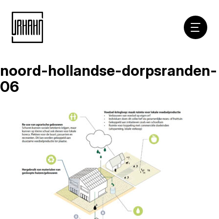
Hoofdna
noord-hollandse-dorpsranden-
Naar
inhoud
06