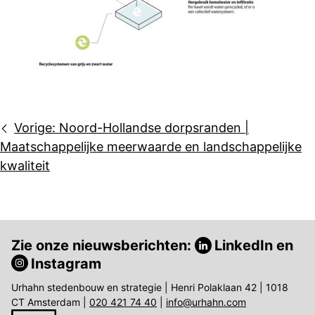
Bericht
Vorige:
Noord-Hollandse dorpsranden |
navigatie
Maatschappelijke meerwaarde en landschappelijke
kwaliteit
Zie onze nieuwsberichten:
LinkedIn
en
Instagram
Urhahn stedenbouw en strategie | Henri Polaklaan 42 | 1018
CT Amsterdam |
020 421 74 40
|
info@urhahn.com