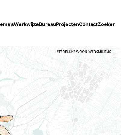
Toon enkel projecten
ema’s
Werkwijze
Bureau
Projecten
Contact
Zoeken