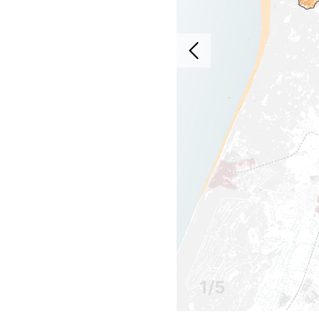
1
/
5