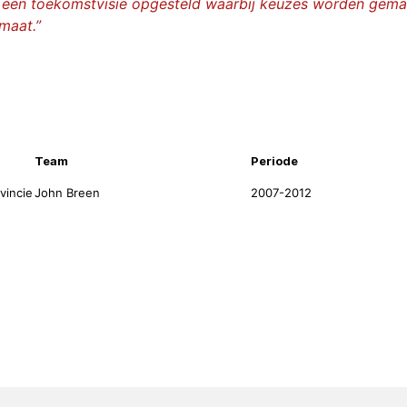
 een toekomstvisie opgesteld waarbij keuzes worden gemaak
imaat.”
nformatie
Team
Periode
vincie
John Breen
2007-2012