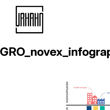
GRO_novex_infogra
Naar
inhoud