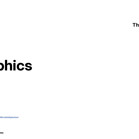
Th
phics