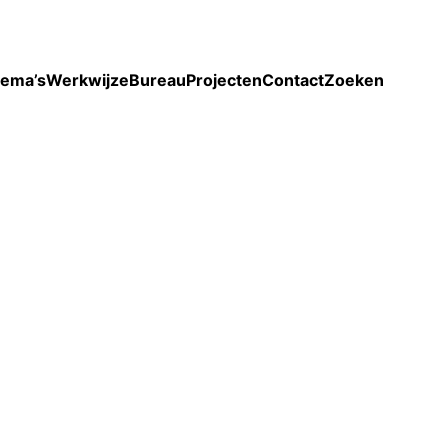
Toon enkel projecten
ema’s
Werkwijze
Bureau
Projecten
Contact
Zoeken