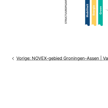
Bericht
Vorige:
NOVEX-gebied Groningen-Assen | Van 
navigatie