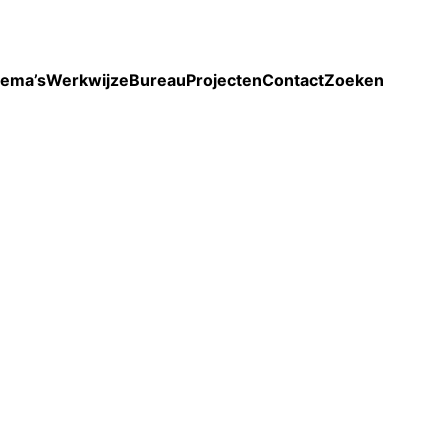
Toon enkel projecten
ema’s
Werkwijze
Bureau
Projecten
Contact
Zoeken