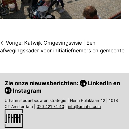
Bericht
Vorige:
Katwijk Omgevingsvisie | Een
navigatie
afwegingskader voor initiatiefnemers en gemeente
Zie onze nieuwsberichten:
LinkedIn
en
Instagram
Urhahn stedenbouw en strategie | Henri Polaklaan 42 | 1018
CT Amsterdam |
020 421 74 40
|
info@urhahn.com