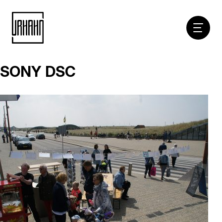
Hoofdna
SONY DSC
Naar
inhoud