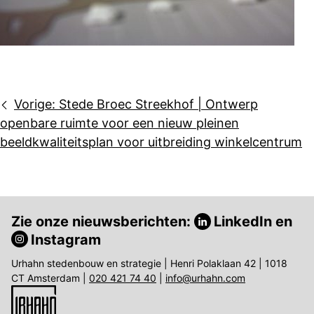
Bericht
Vorige:
Stede Broec Streekhof | Ontwerp
navigatie
openbare ruimte voor een nieuw pleinen
beeldkwaliteitsplan voor uitbreiding winkelcentrum
Zie onze nieuwsberichten:
LinkedIn
en
Instagram
Urhahn stedenbouw en strategie | Henri Polaklaan 42 | 1018
CT Amsterdam |
020 421 74 40
|
info@urhahn.com