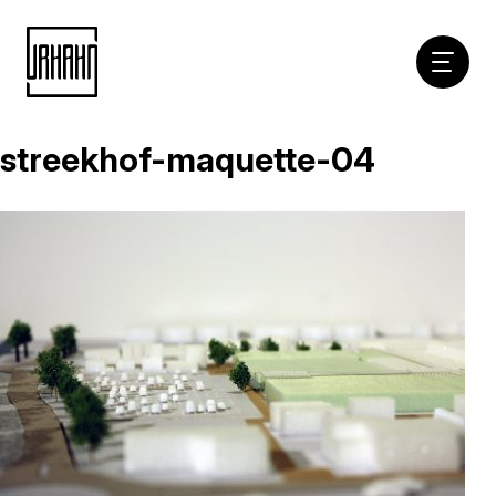
Hoofdna
streekhof-maquette-04
Naar
inhoud