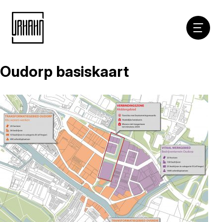
Hoofdna
Oudorp basiskaart
Naar
inhoud