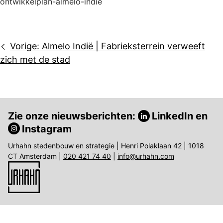
ontwikkelplan-almelo-indie
Bericht
Vorige:
Almelo Indië | Fabrieksterrein verweeft
navigatie
zich met de stad
Zie onze nieuwsberichten:
LinkedIn
en
Instagram
Urhahn stedenbouw en strategie | Henri Polaklaan 42 | 1018
CT Amsterdam |
020 421 74 40
|
info@urhahn.com