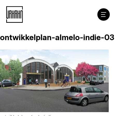
Hoofdna
ontwikkelplan-almelo-indie-03
Naar
inhoud