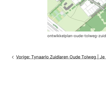
ontwikkelplan-oude-tolweg-zuid
Bericht
Vorige:
Tynaarlo Zuidlaren Oude Tolweg | J
navigatie