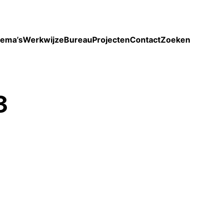
Toon enkel projecten
ema’s
Werkwijze
Bureau
Projecten
Contact
Zoeken
3