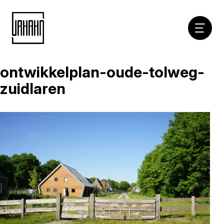
Hoofdna
ontwikkelplan-oude-tolweg-
Naar
inhoud
zuidlaren