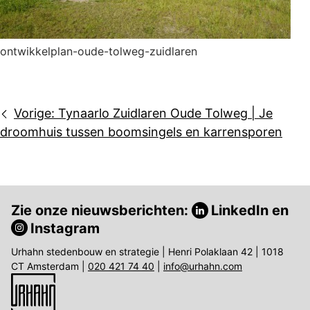
ontwikkelplan-oude-tolweg-zuidlaren
Bericht
Vorige:
Tynaarlo Zuidlaren Oude Tolweg | Je
navigatie
droomhuis tussen boomsingels en karrensporen
Zie onze nieuwsberichten:
LinkedIn
en
Instagram
Urhahn stedenbouw en strategie | Henri Polaklaan 42 | 1018
CT Amsterdam |
020 421 74 40
|
info@urhahn.com