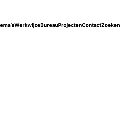
Toon enkel projecten
ema’s
Werkwijze
Bureau
Projecten
Contact
Zoeken