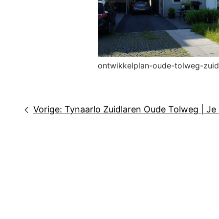
ontwikkelplan-oude-tolweg-zuid
Bericht
Vorige:
Tynaarlo Zuidlaren Oude Tolweg | J
navigatie