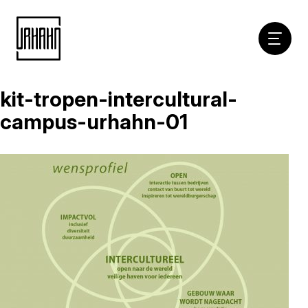
Hoofdna
kit-tropen-intercultural-
Naar
inhoud
campus-urhahn-01