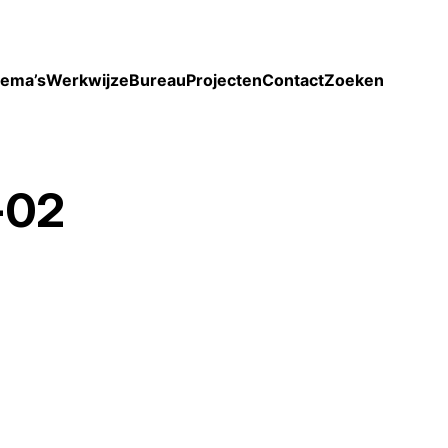
Toon enkel projecten
ema’s
Werkwijze
Bureau
Projecten
Contact
Zoeken
-02