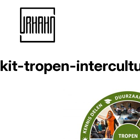
kit-tropen-intercul
Naar
inhoud