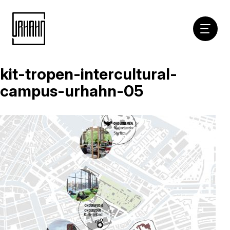
Hoofdna
kit-tropen-intercultural-
Naar
inhoud
campus-urhahn-05