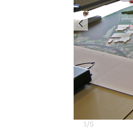
1
/
5