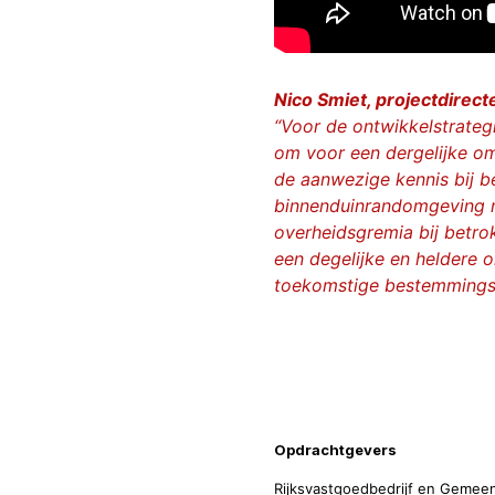
Nico Smiet, projectdirect
“Voor de ontwikkelstrateg
om voor een dergelijke om
de aanwezige kennis bij b
binnenduinrandomgeving m
overheidsgremia bij betro
een degelijke en heldere 
toekomstige bestemmingsp
Projecti
Opdrachtgevers
Rijksvastgoedbedrijf en Gemee