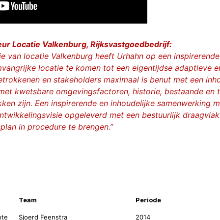
eur Locatie Valkenburg, Rijksvastgoedbedrijf:
ie van locatie Valkenburg heeft Urhahn op een inspirerende
vangrijke locatie te komen tot een eigentijdse adaptieve e
etrokkenen en stakeholders maximaal is benut met een inhou
et kwetsbare omgevingsfactoren, historie, bestaande en t
kken zijn. Een inspirerende en inhoudelijke samenwerking m
ontwikkelingsvisie opgeleverd met een bestuurlijk draagvla
lan in procedure te brengen.”
nformatie
Team
Periode
nte
Sjoerd Feenstra
2014