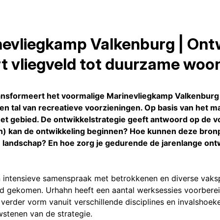
nevliegkamp Valkenburg | Ontw
t vliegveld tot duurzame woo
transformeert het voormalige Marinevliegkamp Valkenbur
n tal van recreatieve voorzieningen. Op basis van het m
het gebied. De ontwikkelstrategie geeft antwoord op de v
 kan de ontwikkeling beginnen? Hoe kunnen deze bronpu
andschap? En hoe zorg je gedurende de jarenlange ontwikk
in intensieve samenspraak met betrokkenen en diverse vaksp
d gekomen. Urhahn heeft een aantal werksessies voorbereid
verder vorm vanuit verschillende disciplines en invalshoek
stenen van de strategie.