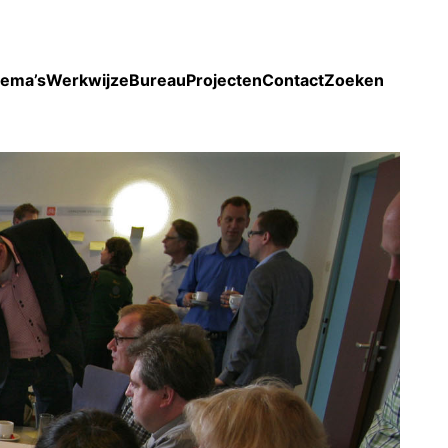
Toon enkel projecten
ema’s
Werkwijze
Bureau
Projecten
Contact
Zoeken