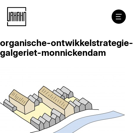
Hoofdna
organische-ontwikkelstrategie-
Naar
inhoud
galgeriet-monnickendam