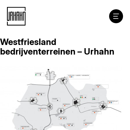
Hoofdna
Westfriesland
Naar
inhoud
bedrijventerreinen – Urhahn