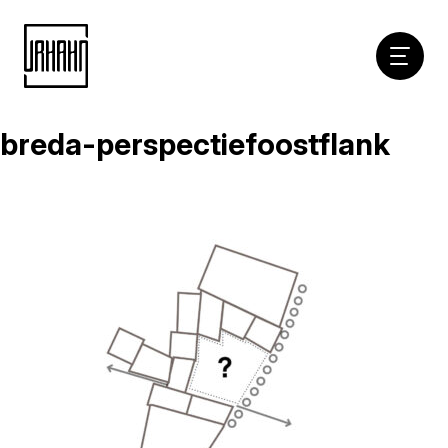
Hoofdna
breda-perspectiefoostflank
Naar
inhoud