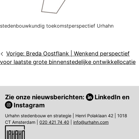
stedenbouwkundig toekomstperspectief Urhahn
Bericht
Vorige:
Breda Oostflank | Wenkend perspectief
navigatie
voor laatste grote binnenstedelijke ontwikkellocatie
Zie onze nieuwsberichten:
LinkedIn
en
Instagram
Urhahn stedenbouw en strategie | Henri Polaklaan 42 | 1018
CT Amsterdam |
020 421 74 40
|
info@urhahn.com