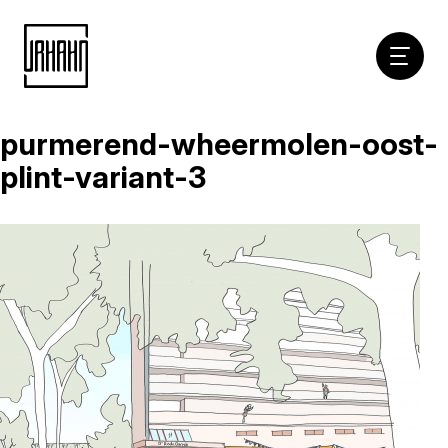
Hoofdna
purmerend-wheermolen-oost-
Naar
inhoud
plint-variant-3