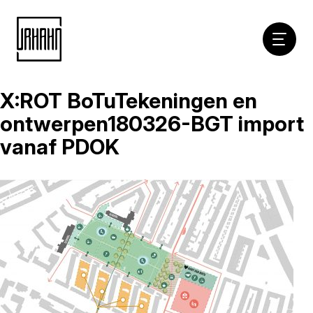
Hoofdna
X:ROT BoTuTekeningen en
Naar
inhoud
ontwerpen180326-BGT import
vanaf PDOK