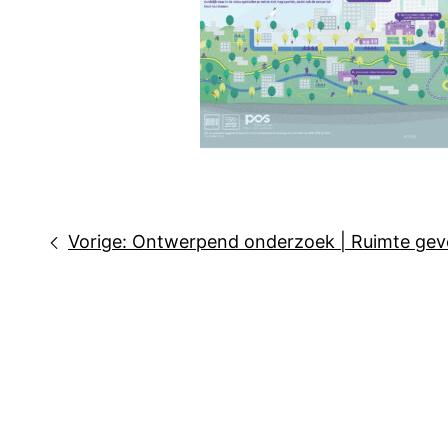
Bericht
Vorige:
Ontwerpend onderzoek | Ruimte gev
navigatie