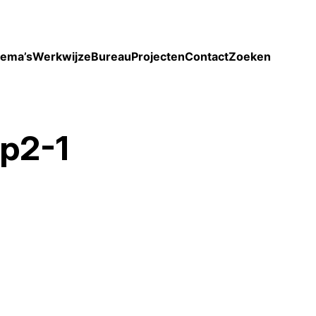
Toon enkel projecten
ema’s
Werkwijze
Bureau
Projecten
Contact
Zoeken
p2-1