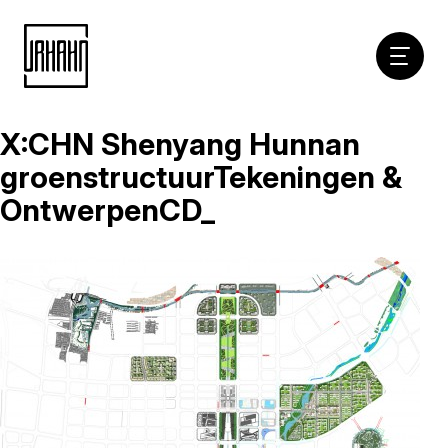
Hoofdna
X:CHN Shenyang Hunnan
Naar
inhoud
groenstructuurTekeningen &
OntwerpenCD_