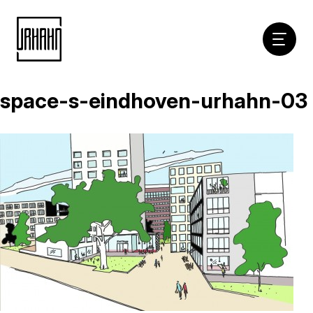
Hoofdna
space-s-eindhoven-urhahn-03
Naar
inhoud