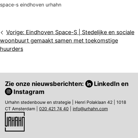
space-s eindhoven urhahn
Bericht
Vorige:
Eindhoven Space-S | Stedelijke en sociale
navigatie
woonbuurt gemaakt samen met toekomstige
huurders
Zie onze nieuwsberichten:
LinkedIn
en
Instagram
Urhahn stedenbouw en strategie | Henri Polaklaan 42 | 1018
CT Amsterdam |
020 421 74 40
|
info@urhahn.com