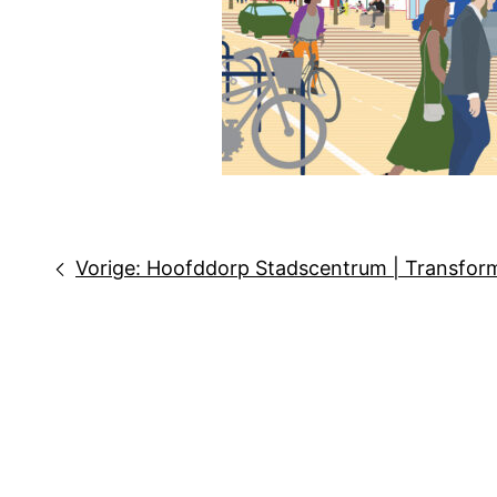
Bericht
Vorige:
Hoofddorp Stadscentrum | Transform
navigatie