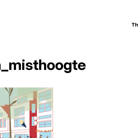
Th
n_misthoogte