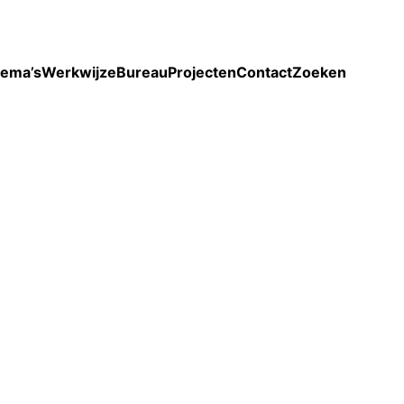
Toon enkel projecten
ema’s
Werkwijze
Bureau
Projecten
Contact
Zoeken