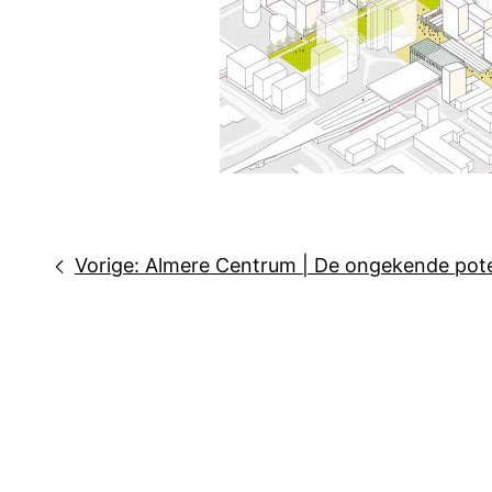
Bericht
Vorige:
Almere Centrum | De ongekende poten
navigatie