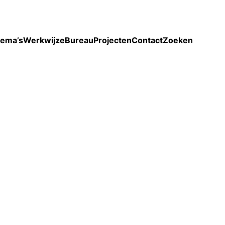
Toon enkel projecten
ema’s
Werkwijze
Bureau
Projecten
Contact
Zoeken