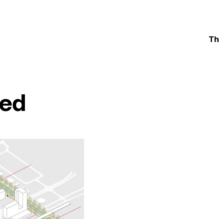
Th
ied