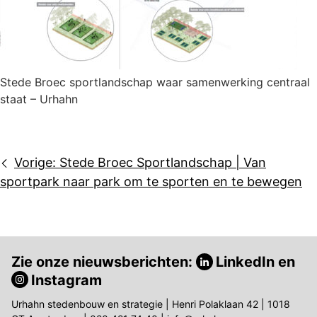
Stede Broec sportlandschap waar samenwerking centraal
staat – Urhahn
Bericht
Vorige:
Stede Broec Sportlandschap | Van
navigatie
sportpark naar park om te sporten en te bewegen
Zie onze nieuwsberichten:
LinkedIn
en
Instagram
Urhahn stedenbouw en strategie | Henri Polaklaan 42 | 1018