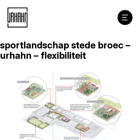
Hoofdna
sportlandschap stede broec –
Naar
inhoud
urhahn – flexibiliteit