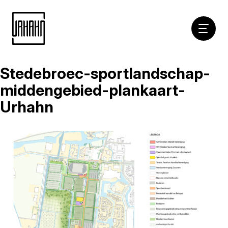
Hoofdna
Stedebroec-sportlandschap-
Naar
inhoud
middengebied-plankaart-
Urhahn