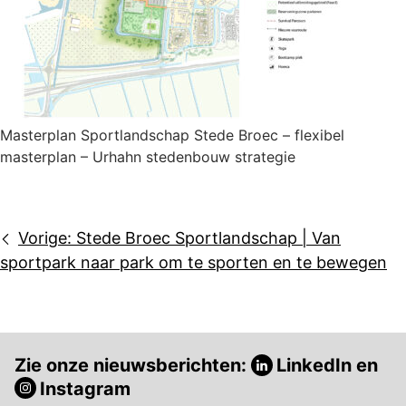
Masterplan Sportlandschap Stede Broec – flexibel
masterplan – Urhahn stedenbouw strategie
Bericht
Vorige:
Stede Broec Sportlandschap | Van
navigatie
sportpark naar park om te sporten en te bewegen
Zie onze nieuwsberichten:
LinkedIn
en
Instagram