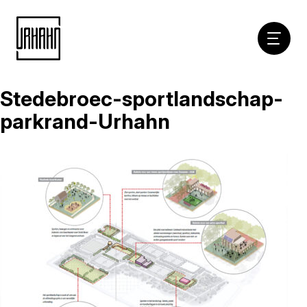
Hoofdna
Stedebroec-sportlandschap-
Naar
inhoud
parkrand-Urhahn