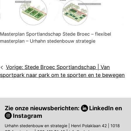
Masterplan Sportlandschap Stede Broec – flexibel
masterplan – Urhahn stedenbouw strategie
Bericht
Vorige:
Stede Broec Sportlandschap | Van
navigatie
sportpark naar park om te sporten en te bewegen
Zie onze nieuwsberichten:
LinkedIn
en
Instagram
Urhahn stedenbouw en strategie | Henri Polaklaan 42 | 1018