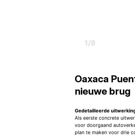
1
/
8
Oaxaca Puent
nieuwe brug
Gedetailleerde uitwerkin
Als eerste concrete uitwe
voor doorgaand autoverkee
plan te maken voor drie 