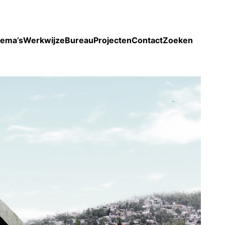
Toon enkel projecten
ema’s
Werkwijze
Bureau
Projecten
Contact
Zoeken