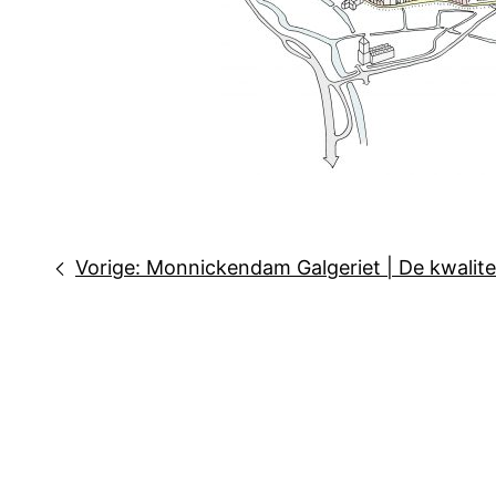
Bericht
Vorige:
Monnickendam Galgeriet | De kwalite
navigatie