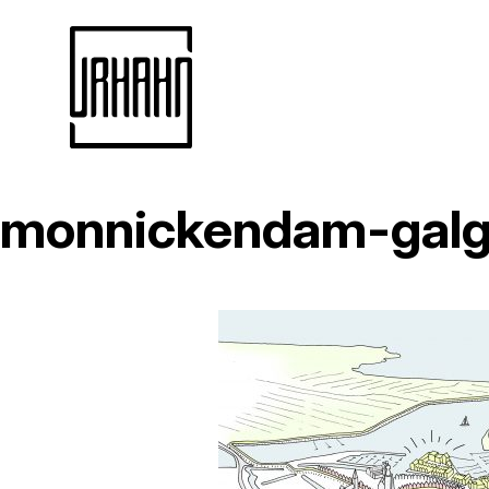
monnickendam-galg
Naar
inhoud