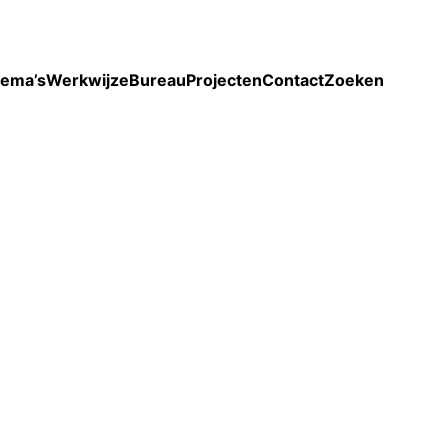
Toon enkel projecten
ema’s
Werkwijze
Bureau
Projecten
Contact
Zoeken